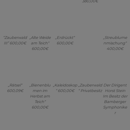
III” 600,00€
am Teich“
600,00€
nmischung“
600,00€
400,00€
„Rätsel“
„Bienenblu
„Kaleidoskop
„Zauberwald
Der Dirigent
600,09€
men im
“ 600,00€
“ Privatbesitz
Horst Stein
Herbst am
Im Besitz der
Teich“
Bamberger
600,00€
Symphonike
r
Nello Santi
Azalee am
Am
Iris und
Frühling am
1931-2020
Teich
Steinbruch
Mohn
Bach
„Die letzten
Privatbesitz
Privatbesitz
600,00€
600,00€
Proben“