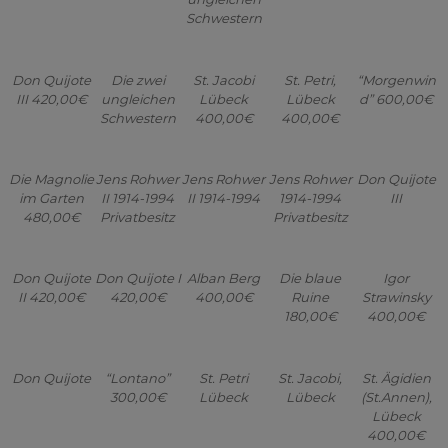
Schwestern
Don Quijote
Die zwei
St. Jacobi
St. Petri,
“Morgenwin
III 420,00€
ungleichen
Lübeck
Lübeck
d” 600,00€
Schwestern
400,00€
400,00€
Die Magnolie
Jens Rohwer
Jens Rohwer
Jens Rohwer
Don Quijote
im Garten
II 1914-1994
II 1914-1994
1914-1994
III
480,00€
Privatbesitz
Privatbesitz
Don Quijote
Don Quijote I
Alban Berg
Die blaue
Igor
II 420,00€
420,00€
400,00€
Ruine
Strawinsky
180,00€
400,00€
Don Quijote
“Lontano”
St. Petri
St. Jacobi,
St. Ägidien
300,00€
Lübeck
Lübeck
(St.Annen),
Lübeck
400,00€