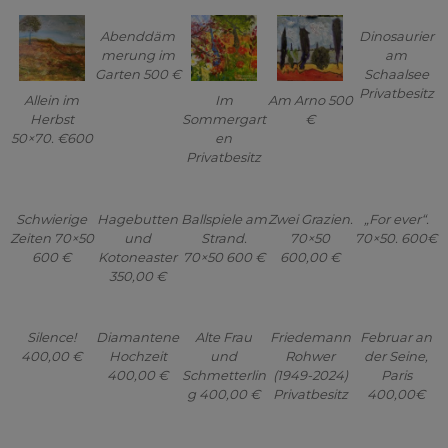
Abenddäm
Dinosaurier
merung im
am
Garten 500 €
Schaalsee
Privatbesitz
Allein im
Im
Am Arno 500
Herbst
Sommergart
€
50×70. €600
en
Privatbesitz
Schwierige
Hagebutten
Ballspiele am
Zwei Grazien.
„For ever“.
Zeiten 70×50
und
Strand.
70×50
70×50. 600€
600 €
Kotoneaster
70×50 600 €
600,00 €
350,00 €
Silence!
Diamantene
Alte Frau
Friedemann
Februar an
400,00 €
Hochzeit
und
Rohwer
der Seine,
400,00 €
Schmetterlin
(1949-2024)
Paris
g 400,00 €
Privatbesitz
400,00€