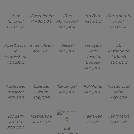
“Lux
„Complebitu
„Das
Im Bad
„Sommerblu
Aeterna”
r“ 400,00€
Metronom“
450,00€
men“
600,00€
600,00€
450,00€
Apfelbaum
In denAuen
„Siesta“
Heiligen
St.
in
450,00€
600,00€
Geist
Katharinen
Landschaft
Hospital
Lübeck
400,00€
Lübeck
600,00€
400,00€
Addio, per
Elbe bei
“Zwillinge”
Kol Nidrei
Mutter und
sempre!
Pillnitz
450,00€
400,00€
Sohn
450,00€
600,00€
450,00€
Vor dem
Maskerade
Heimweh
Jahrmarkt
Auftritt
400,00€
600 €
500,00€
500,00€
Die
ungleichen