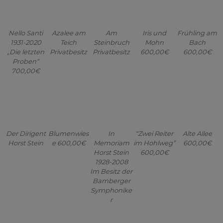
700,00€
Der Dirigent
Blumenwies
In
“Zwei Reiter
Alte Allee
Horst Stein
e 600,00€
Memoriam
im Hohlweg”
600,00€
Horst Stein
600,00€
1928-2008
Im Besitz der
Bamberger
Symphonike
r
Ernst
Elbe in
„Summertim
….“es muss
II.
Schönfelder
Hamburg
e“
auch immer
Winterspazie
RIP 600,00€
Privatbesitz
Privatbesitz
gut
rgang