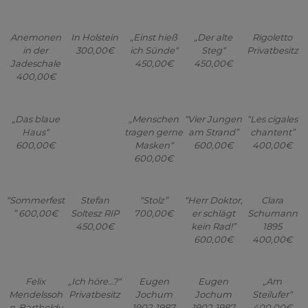
Anemonen
In Holstein
„Einst hieß
„Der alte
Rigoletto
in der
300,00€
ich Sünde“
Steg“
Privatbesitz
Jadeschale
450,00€
450,00€
400,00€
„Das blaue
„Menschen
“Vier Jungen
“Les cigales
Haus“
tragen gerne
am Strand”
chantent”
600,00€
Masken“
600,00€
400,00€
600,00€
“Sommerfest
Stefan
“Stolz”
“Herr Doktor,
Clara
” 600,00€
Soltesz RIP
700,00€
er schlägt
Schumann
450,00€
kein Rad!”
1895
600,00€
400,00€
Felix
„Ich höre…?“
Eugen
Eugen
„Am
Mendelssoh
Privatbesitz
Jochum
Jochum
Steilufer“
n-Bartholdy
1902-1987
1902-1987
400,00€