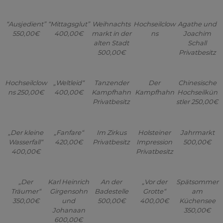
“Ausjedient”
“Mittagsglut”
Weihnachts
Hochseilclow
Agathe und
550,00€
400,00€
markt in der
ns
Joachim
alten Stadt
Schall
500,00€
Privatbesitz
Hochseilclow
„Weltleid“
Tanzender
Der
Chinesische
ns 250,00€
400,00€
Kampfhahn
Kampfhahn
Hochseilkün
Privatbesitz
stler 250,00€
„Der kleine
„Fanfare“
Im Zirkus
Holsteiner
Jahrmarkt
Wasserfall“
420,00€
Privatbesitz
Impression
500,00€
400,00€
Privatbesitz
„Der
Karl Heinrich
An der
„Vor der
Spätsommer
Träumer“
Girgensohn
Badestelle
Grotte“
am
350,00€
und
500,00€
400,00€
Küchensee
Johanaan
350,00€
600,00€