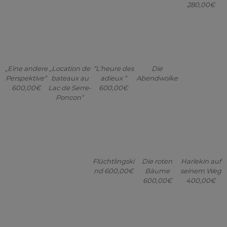
„Eine andere
„Location de
“L’heure des
Die
Perspektive“
bateaux au
adieux “
Abendwolke
600,00€
Lac de Serre-
600,00€
Poncon“
Flüchtlingski
Die roten
Harlekin auf
nd 600,00€
Bäume
seinem Weg
600,00€
400,00€
Drachen
Im roten
Gelber Ara
Der rote alte
Azaleen am
600,00€
Salon
400,00€
Baum
Abend
600,00€
600,00€
350,00€