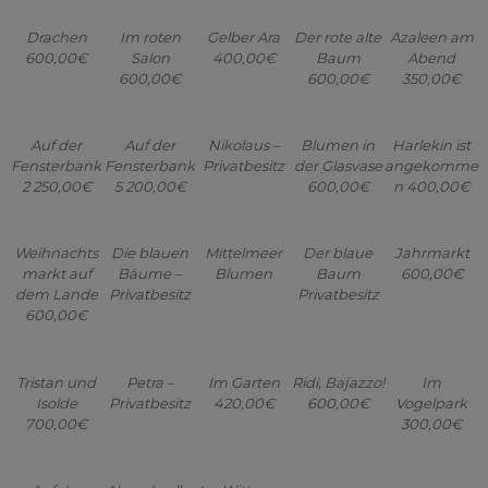
Auf der
Auf der
Nikolaus –
Blumen in
Harlekin ist
Fensterbank
Fensterbank
Privatbesitz
der Glasvase
angekomme
2 250,00€
5 200,00€
600,00€
n 400,00€
Weihnachts
Die blauen
Mittelmeer
Der blaue
Jahrmarkt
markt auf
Bäume –
Blumen
Baum
600,00€
dem Lande
Privatbesitz
Privatbesitz
600,00€
Tristan und
Petra –
Im Garten
Ridi, Bajazzo!
Im
Isolde
Privatbesitz
420,00€
600,00€
Vogelpark
700,00€
300,00€
Auf der
Abendwolke
Im Wittmoor
Fensterbank
am Meer
600,00€
1 250,00€
Privatbesitz
Verwaiste
Weihnachts
Mutter
markt an der
600,00€
Binnenalster
200,00€