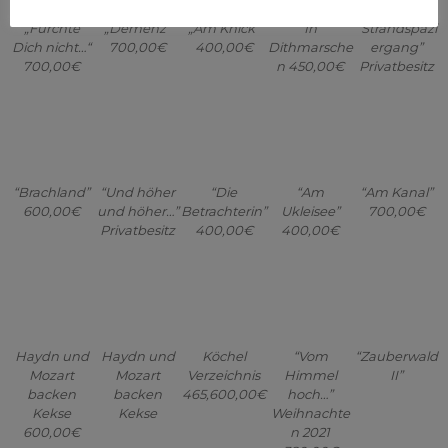
“Brachland”
“Und höher
“Die
“Am
“Am Kanal”
600,00€
und höher…”
Betrachterin”
Ukleisee”
700,00€
Privatbesitz
400,00€
400,00€
Haydn und
Haydn und
Köchel
“Vom
“Zauberwald
Mozart
Mozart
Verzeichnis
Himmel
II”
backen
backen
465,600,00€
hoch…”
Kekse
Kekse
Weihnachte
600,00€
n 2021
380,00€
“Zauberwald
„Alte Weide
„Erdrückt“
„Streublume