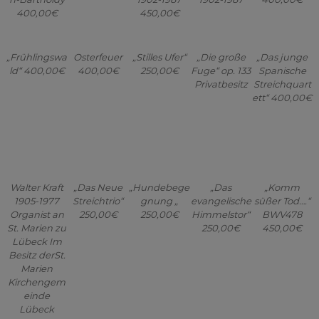
400,00€
450,00€
„Frühlingswa
Osterfeuer
„Stilles Ufer“
„Die große
„Das junge
ld“ 400,00€
400,00€
250,00€
Fuge“ op. 133
Spanische
Privatbesitz
Streichquart
ett“ 400,00€
Walter Kraft
„Das Neue
„Hundebege
„Das
„Komm
1905-1977
Streichtrio“
gnung „
evangelische
süßer Tod….“
Organist an
250,00€
250,00€
Himmelstor“
BWV478
St. Marien zu
250,00€
450,00€
Lübeck Im
Besitz derSt.
Marien
Kirchengem
einde
Lübeck
„Ein
„Frau mit
„Gedenkstel
„Im Fundus“
Walter Kraft