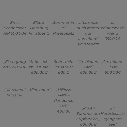
aussehen!“
350,00€
Privatbesitz
„Eisvergnüg
“Sehnsucht
Sehnsucht
“Im blauen
„Am oberen
en“ 600,00€
im Januar “
im Januar
Park”
Fluss“
600,00€
600 €
600,00€
600,00€
„Uferzonen“
„Uferzonen“
„Hilflose
600,00€
Pietá –
Pandemie
2020“
„Indian
„IV.
400,00
Summer am
Herbstspazie
Kupferteich „
rgang am
600,00€
See“
280,00€