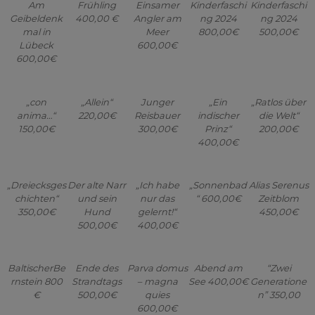
Am
Frühling
Einsamer
Kinderfaschi
Kinderfaschi
Geibeldenk
400,00 €
Angler am
ng 2024
ng 2024
mal in
Meer
800,00€
500,00€
Lübeck
600,00€
600,00€
„con
„Allein“
Junger
„Ein
„Ratlos über
anima…“
220,00€
Reisbauer
indischer
die Welt“
150,00€
300,00€
Prinz“
200,00€
400,00€
„Dreiecksges
Der alte Narr
„Ich habe
„Sonnenbad
Alias Serenus
chichten“
und sein
nur das
“ 600,00€
Zeitblom
350,00€
Hund
gelernt!“
450,00€
500,00€
400,00€
BaltischerBe
Ende des
Parva domus
Abend am
“Zwei
rnstein 800
Strandtags
– magna
See 400,00€
Generatione
€
500,00€
quies
n” 350,00
600,00€