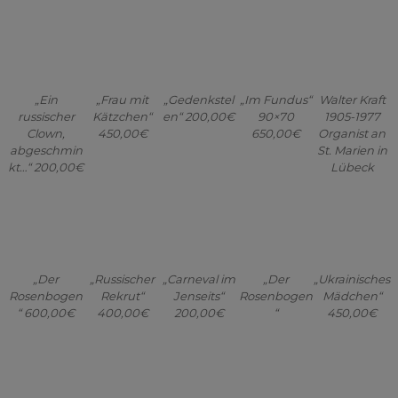
russischer
Kätzchen“
en“ 200,00€
90×70
1905-1977
Clown,
450,00€
650,00€
Organist an
abgeschmin
St. Marien in
kt…“ 200,00€
Lübeck
„Der
„Russischer
„Carneval im
„Der
„Ukrainisches
Rosenbogen
Rekrut“
Jenseits“
Rosenbogen
Mädchen“
“ 600,00€
400,00€
200,00€
“
450,00€
„Abend in
„Am Weiher“
„Gepflanzt
„Gepflanzt
„Friedensge
derProbstei“
Privatbesitz
1804“
1804“
bet“
300,00€
400,00€
Privatbesitz
„Am Kanal II“
„Die
„Tiefer
„Ich verstehe
„Die